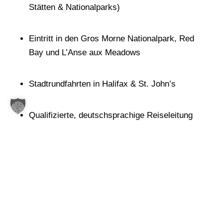
Stätten & Nationalparks)
Eintritt in den Gros Morne Nationalpark, Red
Bay und L’Anse aux Meadows
Stadtrundfahrten in Halifax & St. John’s
Qualifizierte, deutschsprachige Reiseleitung
während der gesamten Tour
Informationsmaterial zu Reiseverlauf und
Regionen
Flughafentransfers bei An- und Abreise
(optional zubuchbar)