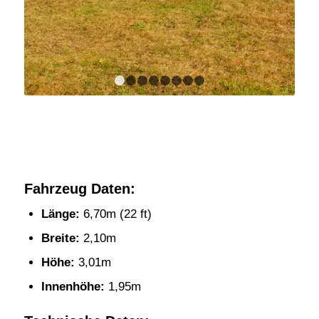
1
2
3
4
5
6
7
8
Fahrzeug Daten:
Länge:
6,70m (22 ft)
Breite:
2,10m
Höhe:
3,01m
Innenhöhe:
1,95m